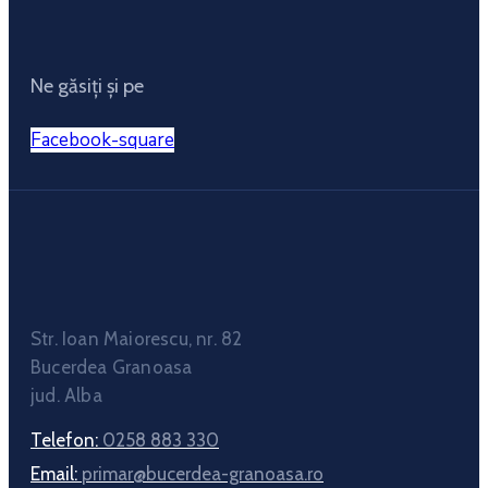
Ne găsiți și pe
Facebook-square
Str. Ioan Maiorescu, nr. 82
Bucerdea Granoasa
jud. Alba
Telefon:
0258 883 330
Email:
primar@bucerdea-granoasa.ro