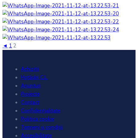
◄
1
2
Achizitii
Hotărâri C.L.
Anunturi
Proiecte
Contact
Confidențialitate
Politica cookie
Termeni și condiții
Accesibilitate