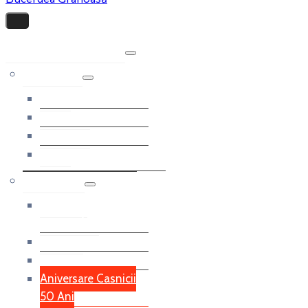
Bucerdea Grânoasă
Monografia
Istoric
Geografic
Economic
Social
Galerie Foto
Expozitie
Etnografica
Investiții
Modernizare Străzi
Aniversare Casnicii
50 Ani