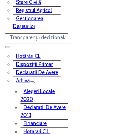
Stare Civilă
Registrul Agricol
Gestionarea
Deșeurilor
Transparență decizională
Hotărâri CL
Dispoziții Primar
Declaratii De Avere
Arhiva
Alegeri Locale
2020
Declaratii De Avere
2013
Financiare
Hotarari C.L.