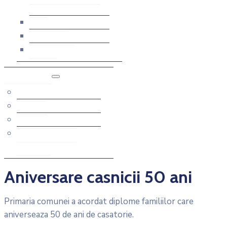
2013
Financiare
Hotarari C.L.
Diverse
Anunturi
Achiziții
Proiecte
Vânzări Terenuri
Obligații Fiscale
Restante
Aniversare casnicii 50 ani
Primaria comunei a acordat diplome familiilor care
aniverseaza 50 de ani de casatorie.