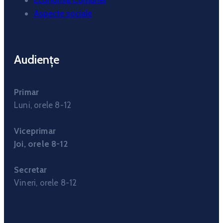
Economia Comunei
Aspecte sociale
Audiențe
Primar
Luni, orele 8-12
Viceprimar
Joi, orele 8-12
Secretar
Vineri, orele 8-12