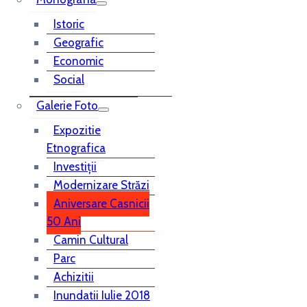
Istoric
Geografic
Economic
Social
Galerie Foto
Expozitie
Etnografica
Investiții
Modernizare Străzi
Aniversare Casnicii
50 Ani
Camin Cultural
Parc
Achizitii
Inundatii Iulie 2018